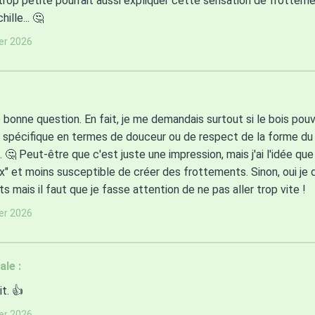
trop petite pourrait aussi expliquer cette sensation de frottem
hille... 🤔
ier 2026
 bonne question. En fait, je me demandais surtout si le bois pou
 spécifique en termes de douceur ou de respect de la forme du 
. 🤔 Peut-être que c'est juste une impression, mais j'ai l'idée que
x" et moins susceptible de créer des frottements. Sinon, oui je 
s mais il faut que je fasse attention de ne pas aller trop vite !
ier 2026
ale :
it. 👍
ier 2026