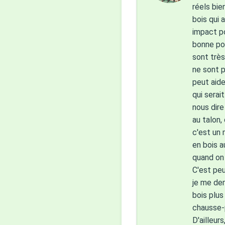
réels bie
bois qui 
impact po
bonne pos
sont très
ne sont p
peut aide
qui serai
nous dire
au talon,
c'est un 
en bois a
quand on 
C'est peu
je me dem
bois plus
chausse-p
D'ailleur