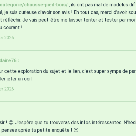
/categorie/chausse-pied-bois/
, ils ont pas mal de modèles dif
é, je suis curieuse d'avoir son avis ! En tout cas, merci d'avoir s
t réfléchir. Je vais peut-être me laisser tenter et tester par m
au courant !
ier 2026
aire76 :
r cette exploration du sujet et le lien, c'est super sympa de par
ler jeter un oeil.
ier 2026
sir ! 😊 J'espère que tu trouveras des infos intéressantes. N'hés
 penses après ta petite enquête ! 😉