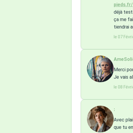
pieds.fr
déjà test
ça me fai
tiendrai 
le 07 Févr
AmeSolid
Merci pou
Je vais al
le 08 Févr
:
Avec plai
que tu en