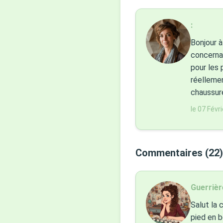
:
Bonjour à
concernan
pour les 
réellemen
chaussure
le 07 Févr
Commentaires (22)
Guerrièr
Salut la 
pied en b