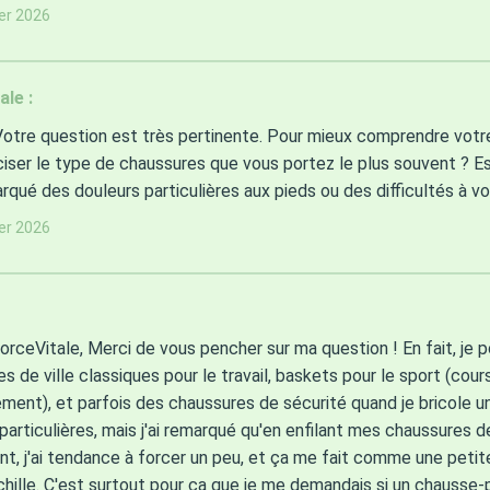
ier 2026
ale :
Votre question est très pertinente. Pour mieux comprendre votre
iser le type de chaussures que vous portez le plus souvent ? E
rqué des douleurs particulières aux pieds ou des difficultés à v
ier 2026
orceVitale, Merci de vous pencher sur ma question ! En fait, je p
s de ville classiques pour le travail, baskets pour le sport (cour
ement), et parfois des chaussures de sécurité quand je bricole un
particulières, mais j'ai remarqué qu'en enfilant mes chaussures d
t, j'ai tendance à forcer un peu, et ça me fait comme une petit
chille. C'est surtout pour ça que je me demandais si un chausse-p