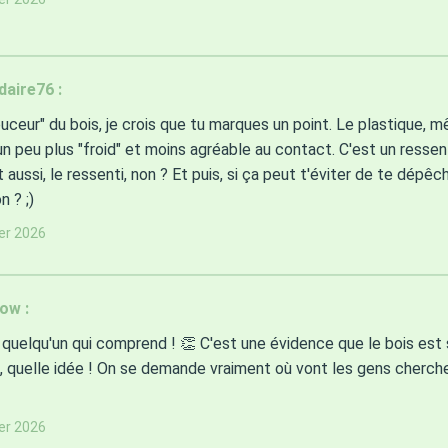
aire76 :
ouceur" du bois, je crois que tu marques un point. Le plastique, m
n peu plus "froid" et moins agréable au contact. C'est un ressent
 aussi, le ressenti, non ? Et puis, si ça peut t'éviter de te dépêc
n ? ;)
ier 2026
ow :
n quelqu'un qui comprend ! 👏 C'est une évidence que le bois est 
, quelle idée ! On se demande vraiment où vont les gens chercher 
ier 2026