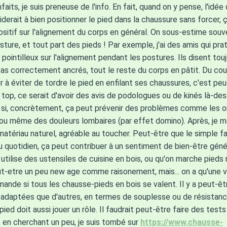
nfaits, je suis preneuse de l'info. En fait, quand on y pense, l'idé
aiderait à bien positionner le pied dans la chaussure sans forcer, ç
sitif sur l'alignement du corps en général. On sous-estime souv
ture, et tout part des pieds ! Par exemple, j'ai des amis qui pra
 pointilleux sur l'alignement pendant les postures. Ils disent touj
as correctement ancrés, tout le reste du corps en pâtit. Du cou
r à éviter de tordre le pied en enfilant ses chaussures, c'est peu
t top, ce serait d'avoir des avis de podologues ou de kinés là-dess
 si, concrètement, ça peut prévenir des problèmes comme les oi
 ou même des douleurs lombaires (par effet domino). Après, je me
matériau naturel, agréable au toucher. Peut-être que le simple fait
u quotidien, ça peut contribuer à un sentiment de bien-être gé
utilise des ustensiles de cuisine en bois, ou qu'on marche pieds 
t-etre un peu new age comme raisonement, mais... on a qu'une vie
ande si tous les chausse-pieds en bois se valent. Il y a peut-
 adaptées que d'autres, en termes de souplesse ou de résistance
ied doit aussi jouer un rôle. Il faudrait peut-être faire des test
s, en cherchant un peu, je suis tombé sur
https://www.chausse-