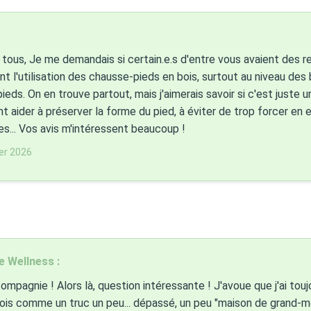
 tous, Je me demandais si certain.e.s d'entre vous avaient des r
t l'utilisation des chausse-pieds en bois, surtout au niveau des 
pieds. On en trouve partout, mais j'aimerais savoir si c'est juste 
t aider à préserver la forme du pied, à éviter de trop forcer en e
s... Vos avis m'intéressent beaucoup !
ier 2026
e Wellness :
compagnie ! Alors là, question intéressante ! J'avoue que j'ai tou
ois comme un truc un peu... dépassé, un peu "maison de grand-mè