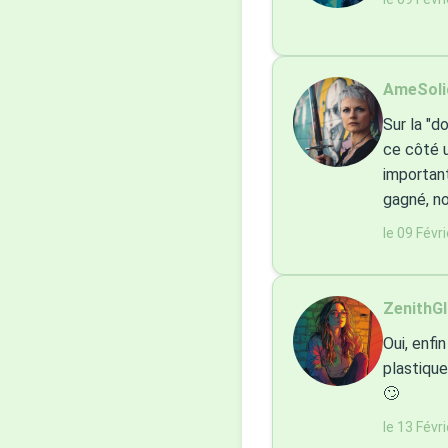
AmeSolid
Sur la "d
ce côté u
important
gagné, no
le 09 Févr
ZenithGl
Oui, enfi
plastique
🙄
le 13 Févr