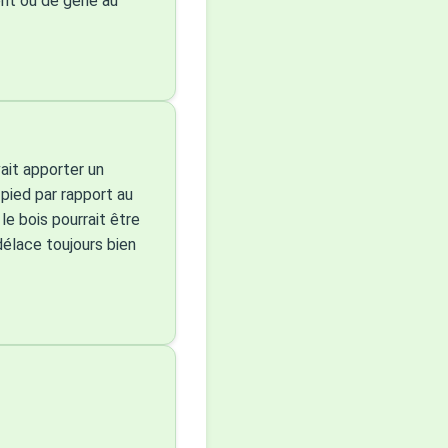
ent ou de gêne au
vait apporter un
pied par rapport au
 le bois pourrait être
délace toujours bien