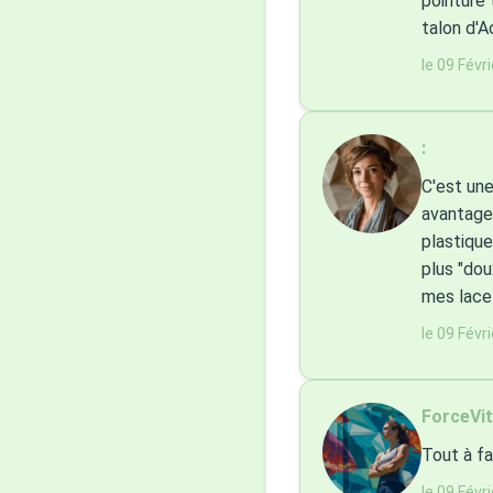
pointure 
talon d'Ac
le 09 Févr
:
C'est une
avantage
plastique
plus "dou
mes lacet
le 09 Févr
ForceVit
Tout à fa
le 09 Févr