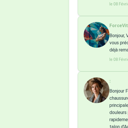
le 08 Févr
ForceVit
Bonjour, 
vous préc
déjà rema
le 08 Févr
:
Bonjour F
chaussure
principal
douleurs 
rapidemen
talon d'A